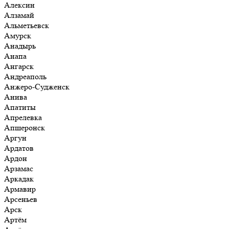
Алексин
Алзамай
Альметьевск
Амурск
Анадырь
Анапа
Ангарск
Андреаполь
Анжеро-Судженск
Анива
Апатиты
Апрелевка
Апшеронск
Аргун
Ардатов
Ардон
Арзамас
Аркадак
Армавир
Арсеньев
Арск
Артём