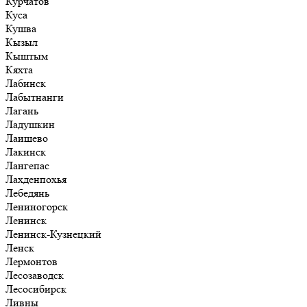
Курчатов
Куса
Кушва
Кызыл
Кыштым
Кяхта
Лабинск
Лабытнанги
Лагань
Ладушкин
Лаишево
Лакинск
Лангепас
Лахденпохья
Лебедянь
Лениногорск
Ленинск
Ленинск-Кузнецкий
Ленск
Лермонтов
Лесозаводск
Лесосибирск
Ливны