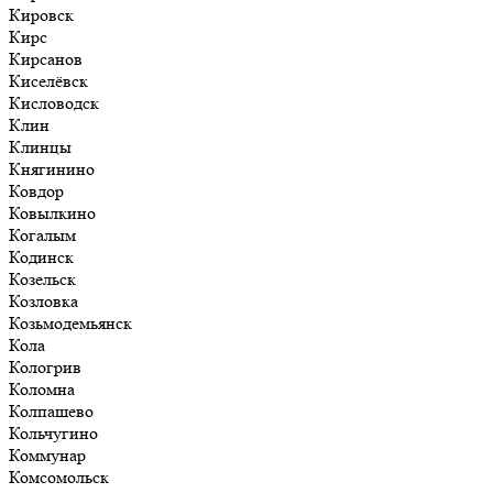
Кировск
Кирс
Кирсанов
Киселёвск
Кисловодск
Клин
Клинцы
Княгинино
Ковдор
Ковылкино
Когалым
Кодинск
Козельск
Козловка
Козьмодемьянск
Кола
Кологрив
Коломна
Колпашево
Кольчугино
Коммунар
Комсомольск