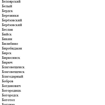
Белоярский
Белый
Бердск
Березники
Берёзовский
Берёзовский
Беслан
Бийск
Бикин
Билибино
Биробиджан
Бирск
Бирюсинск
Бирюч
Благовещенск
Благовещенск
Благодарный
Бобров
Богданович
Богородицк
Богородск
Боготол
Богучар