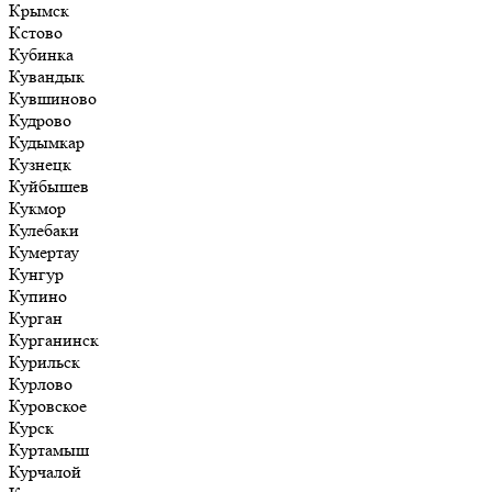
Крымск
Кстово
Кубинка
Кувандык
Кувшиново
Кудрово
Кудымкар
Кузнецк
Куйбышев
Кукмор
Кулебаки
Кумертау
Кунгур
Купино
Курган
Курганинск
Курильск
Курлово
Куровское
Курск
Куртамыш
Курчалой