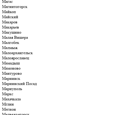
Магас
Магнитогорск
Майкоп
Майский
Макаров
Макарьев
Макушино
Малая Вишера
Малгобек
Малмыж
Малоархангельск
Малоярославец
Мамадыш
Мамоново
Мантурово
Мариинск
Мариинский Посад
Мариуполь
Маркс
Махачкала
Мглин
Мегион
Медвежьегорск