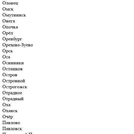
Олонец
Омск
Омутнинск
Онега
Опочка
Орёл
Оренбург
Орехово-Зуево
Орск
Оса
Осинники
Осташков
Остров
Островной
Острогожск
Отрадное
Отрадный
Оха
Оханск
Очёр
Павлово
Павловск