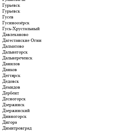
Гурьевск
Гурьевск
Гусев
Гусиноозёрск
Гусь-Хрустальный
Давлеканово
Дагестанские Огни
Далматово
Дальнегорск
Дальнереченск
Данилов
Данков
Дегтярск
Дедовск
Демидов
Дербент
Десногорск
Дзержинск
Дзержинский
Дивногорск
Дигора
Димитровград