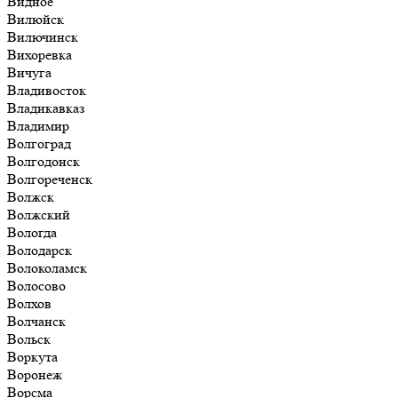
Видное
Вилюйск
Вилючинск
Вихоревка
Вичуга
Владивосток
Владикавказ
Владимир
Волгоград
Волгодонск
Волгореченск
Волжск
Волжский
Вологда
Володарск
Волоколамск
Волосово
Волхов
Волчанск
Вольск
Воркута
Воронеж
Ворсма