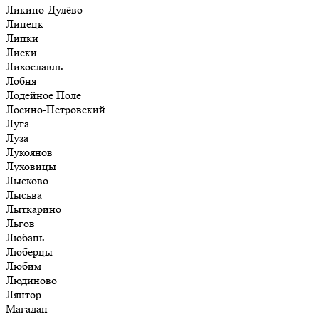
Ликино-Дулёво
Липецк
Липки
Лиски
Лихославль
Лобня
Лодейное Поле
Лосино-Петровский
Луга
Луза
Лукоянов
Луховицы
Лысково
Лысьва
Лыткарино
Льгов
Любань
Люберцы
Любим
Людиново
Лянтор
Магадан