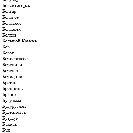
Бокситогорск
Болгар
Бологое
Болотное
Болохово
Болхов
Большой Камень
Бор
Борзя
Борисоглебск
Боровичи
Боровск
Бородино
Братск
Бронницы
Брянск
Бугульма
Бугуруслан
Будённовск
Бузулук
Буинск
Буй