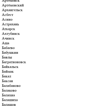
Артёмовск
Артёмовский
Архангельск
Асбест
Асино
Астрахань
Аткарск
Ахтубинск
Ачинск
Аша
Бабаево
Бабушкин
Бавлы
Багратионовск
Байкальск
Баймак
Бакал
Баксан
Балабаново
Балаково
Балахна
Балашиха
Балашов