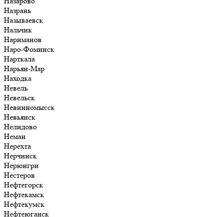
Назарово
Назрань
Называевск
Нальчик
Нариманов
Наро-Фоминск
Нарткала
Нарьян-Мар
Находка
Невель
Невельск
Невинномысск
Невьянск
Нелидово
Неман
Нерехта
Нерчинск
Нерюнгри
Нестеров
Нефтегорск
Нефтекамск
Нефтекумск
Нефтеюганск