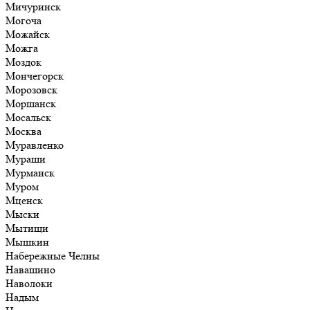
Мичуринск
Могоча
Можайск
Можга
Моздок
Мончегорск
Морозовск
Моршанск
Мосальск
Москва
Муравленко
Мураши
Мурманск
Муром
Мценск
Мыски
Мытищи
Мышкин
Набережные Челны
Навашино
Наволоки
Надым