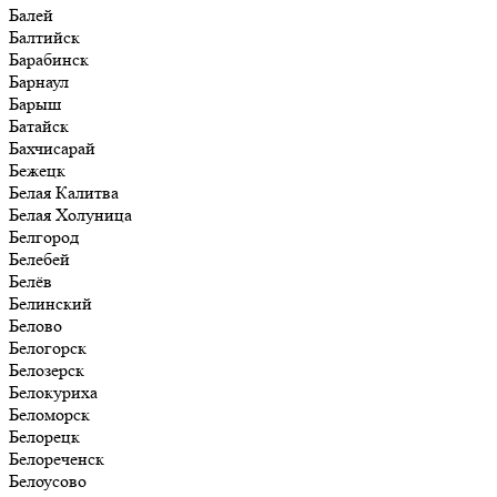
Балей
Балтийск
Барабинск
Барнаул
Барыш
Батайск
Бахчисарай
Бежецк
Белая Калитва
Белая Холуница
Белгород
Белебей
Белёв
Белинский
Белово
Белогорск
Белозерск
Белокуриха
Беломорск
Белорецк
Белореченск
Белоусово