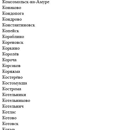
Комсомольск-на-Амуре
Конаково
Кондопога
Кондрово
Константиновск
Копейск
Кораблино
Кореновск
Коркино
Королёв
Короча
Корсаков
Коряжма
Костерёво
Костомукша
Кострома
Котельники
Котельниково
Котельнич
Котлас
Котово
Котовск
Кохма