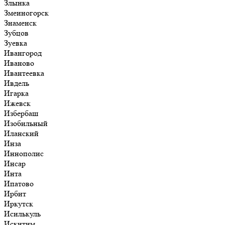
Злынка
Змеиногорск
Знаменск
Зубцов
Зуевка
Ивангород
Иваново
Ивантеевка
Ивдель
Игарка
Ижевск
Избербаш
Изобильный
Иланский
Инза
Иннополис
Инсар
Инта
Ипатово
Ирбит
Иркутск
Исилькуль
Искитим