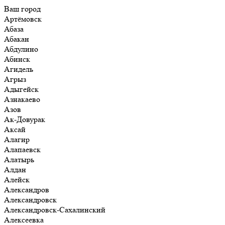
Ваш город
Артёмовск
Абаза
Абакан
Абдулино
Абинск
Агидель
Агрыз
Адыгейск
Азнакаево
Азов
Ак-Довурак
Аксай
Алагир
Алапаевск
Алатырь
Алдан
Алейск
Александров
Александровск
Александровск-Сахалинский
Алексеевка