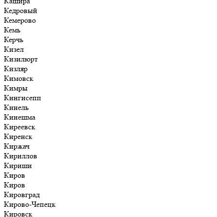
Кашира
Кедровый
Кемерово
Кемь
Керчь
Кизел
Кизилюрт
Кизляр
Кимовск
Кимры
Кингисепп
Кинель
Кинешма
Киреевск
Киренск
Киржач
Кириллов
Кириши
Киров
Киров
Кировград
Кирово-Чепецк
Кировск