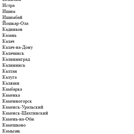
Истра
Ишим
Ишимбай
Йошкар-Ола
Кадников
Казань
Калач
Калач-на-Дону
Калачинск
Калининград
Калининск
Калтан
Калуга
Калязин
Камбарка
Каменка
Каменногорск
Каменск-Уральский
Каменск-Шахтинский
Камень-на-Оби
Камешково
Камызяк