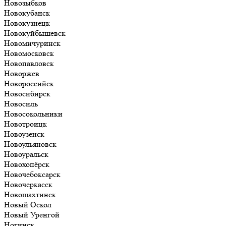
Новозыбков
Новокубанск
Новокузнецк
Новокуйбышевск
Новомичуринск
Новомосковск
Новопавловск
Новоржев
Новороссийск
Новосибирск
Новосиль
Новосокольники
Новотроицк
Новоузенск
Новоульяновск
Новоуральск
Новохопёрск
Новочебоксарск
Новочеркасск
Новошахтинск
Новый Оскол
Новый Уренгой
Ногинск