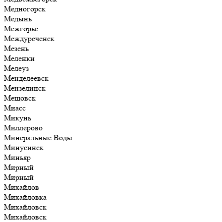
Медногорск
Медынь
Межгорье
Междуреченск
Мезень
Меленки
Мелеуз
Менделеевск
Мензелинск
Мещовск
Миасс
Микунь
Миллерово
Минеральные Воды
Минусинск
Миньяр
Мирный
Мирный
Михайлов
Михайловка
Михайловск
Михайловск