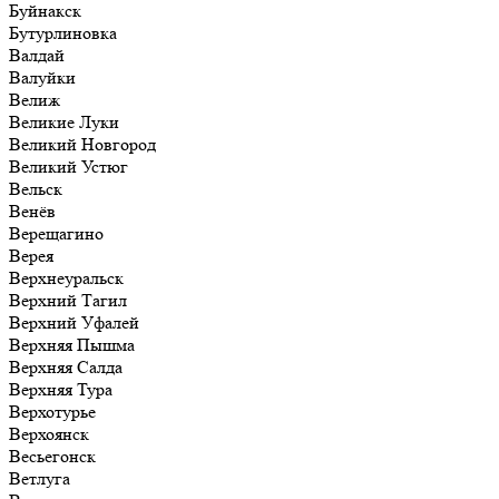
Буйнакск
Бутурлиновка
Валдай
Валуйки
Велиж
Великие Луки
Великий Новгород
Великий Устюг
Вельск
Венёв
Верещагино
Верея
Верхнеуральск
Верхний Тагил
Верхний Уфалей
Верхняя Пышма
Верхняя Салда
Верхняя Тура
Верхотурье
Верхоянск
Весьегонск
Ветлуга