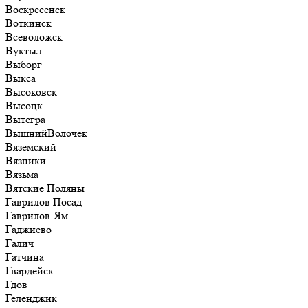
Воскресенск
Воткинск
Всеволожск
Вуктыл
Выборг
Выкса
Высоковск
Высоцк
Вытегра
ВышнийВолочёк
Вяземский
Вязники
Вязьма
Вятские Поляны
Гаврилов Посад
Гаврилов-Ям
Гаджиево
Галич
Гатчина
Гвардейск
Гдов
Геленджик