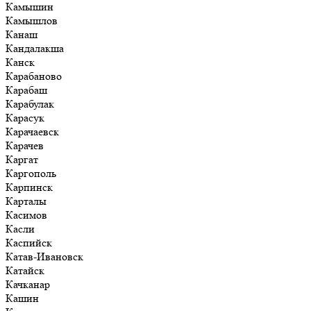
Камышин
Камышлов
Канаш
Кандалакша
Канск
Карабаново
Карабаш
Карабулак
Карасук
Карачаевск
Карачев
Каргат
Каргополь
Карпинск
Карталы
Касимов
Касли
Каспийск
Катав-Ивановск
Катайск
Качканар
Кашин