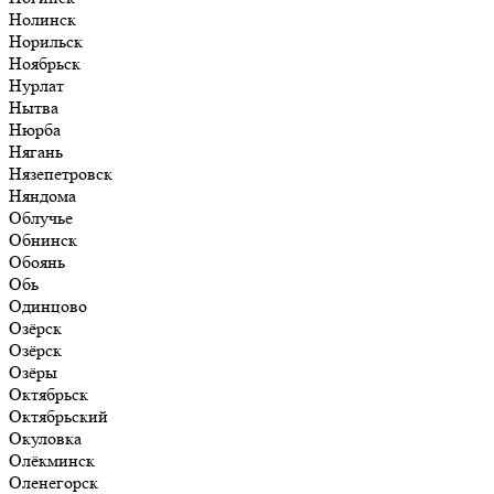
Нолинск
Норильск
Ноябрьск
Нурлат
Нытва
Нюрба
Нягань
Нязепетровск
Няндома
Облучье
Обнинск
Обоянь
Обь
Одинцово
Озёрск
Озёрск
Озёры
Октябрьск
Октябрьский
Окуловка
Олёкминск
Оленегорск