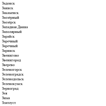
Задонск
Заинск
Закаменск
Заозёрный
Заозёрск
Западная Двина
Заполярный
Зарайск
Заречный
Заречный
Заринск
Звенигово
Звенигород
Зверево
Зеленогорск
Зеленоградск
Зеленодольск
Зеленокумск
Зерноград
Зея
Зима
Златоуст