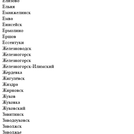
Елизово
Ельня
Еманжелинск
Емва
Енисейск
Ермолино
Ершов
Ессентуки
Железноводск
Железногорск
Железногорск
Железногорск-Илимский
Жердевка
Жигулёвск
Жиздра
Жирновск
Жуков
Жуковка
Жуковский
Завитинск
Заводоуковск
Заволжск
Заволжье