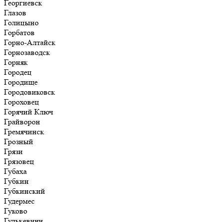
Георгиевск
Глазов
Голицыно
Горбатов
Горно-Алтайск
Горнозаводск
Горняк
Городец
Городище
Городовиковск
Гороховец
Горячий Ключ
Грайворон
Гремячинск
Грозный
Грязи
Грязовец
Губаха
Губкин
Губкинский
Гудермес
Гуково
Гулькевичи