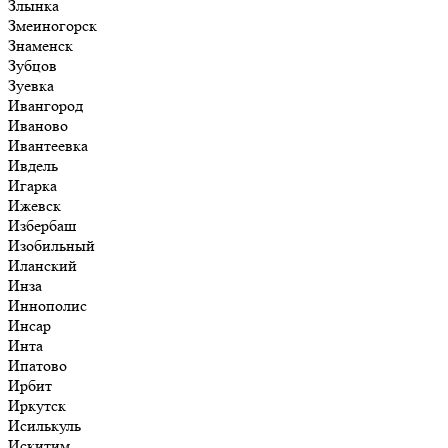
Злынка
Змеиногорск
Знаменск
Зубцов
Зуевка
Ивангород
Иваново
Ивантеевка
Ивдель
Игарка
Ижевск
Избербаш
Изобильный
Иланский
Инза
Иннополис
Инсар
Инта
Ипатово
Ирбит
Иркутск
Исилькуль
Искитим