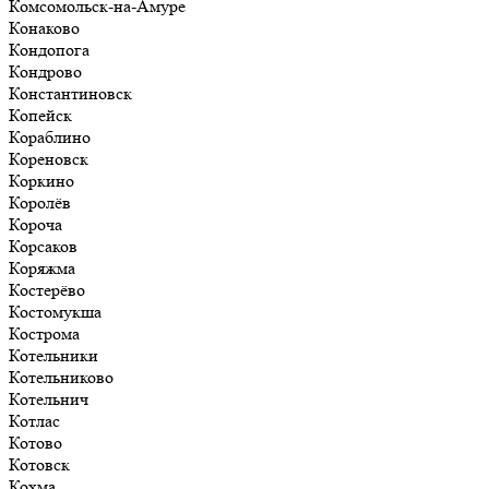
Комсомольск-на-Амуре
Конаково
Кондопога
Кондрово
Константиновск
Копейск
Кораблино
Кореновск
Коркино
Королёв
Короча
Корсаков
Коряжма
Костерёво
Костомукша
Кострома
Котельники
Котельниково
Котельнич
Котлас
Котово
Котовск
Кохма