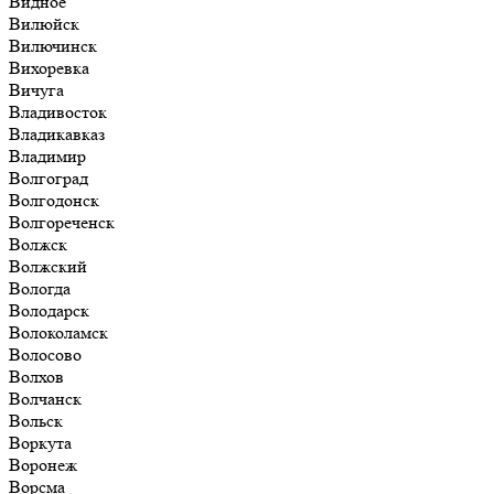
Видное
Вилюйск
Вилючинск
Вихоревка
Вичуга
Владивосток
Владикавказ
Владимир
Волгоград
Волгодонск
Волгореченск
Волжск
Волжский
Вологда
Володарск
Волоколамск
Волосово
Волхов
Волчанск
Вольск
Воркута
Воронеж
Ворсма