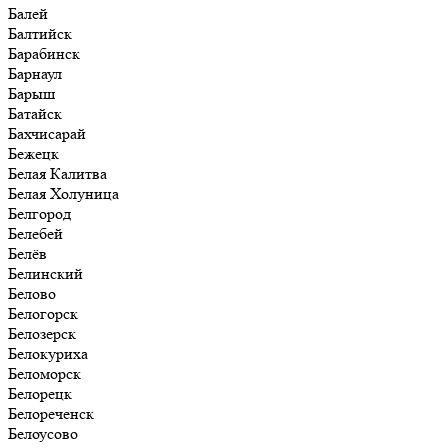
Балей
Балтийск
Барабинск
Барнаул
Барыш
Батайск
Бахчисарай
Бежецк
Белая Калитва
Белая Холуница
Белгород
Белебей
Белёв
Белинский
Белово
Белогорск
Белозерск
Белокуриха
Беломорск
Белорецк
Белореченск
Белоусово