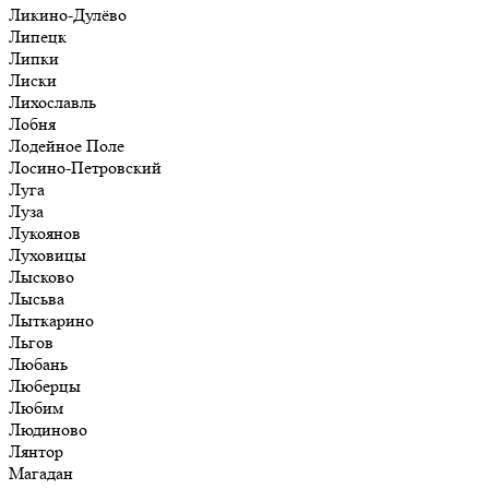
Ликино-Дулёво
Липецк
Липки
Лиски
Лихославль
Лобня
Лодейное Поле
Лосино-Петровский
Луга
Луза
Лукоянов
Луховицы
Лысково
Лысьва
Лыткарино
Льгов
Любань
Люберцы
Любим
Людиново
Лянтор
Магадан