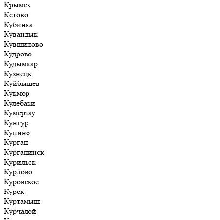
Крымск
Кстово
Кубинка
Кувандык
Кувшиново
Кудрово
Кудымкар
Кузнецк
Куйбышев
Кукмор
Кулебаки
Кумертау
Кунгур
Купино
Курган
Курганинск
Курильск
Курлово
Куровское
Курск
Куртамыш
Курчалой