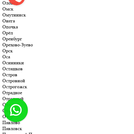
Олонец
Омск
Омутнинск
Онега
Опочка
Орёл
Оренбург
Орехово-Зуево
Орск
Оса
Осинники
Осташков
Остров
Островной
Острогожск
Отрадное
Отрадный
Оха
Оханск
Очёр
Павлово
Павловск