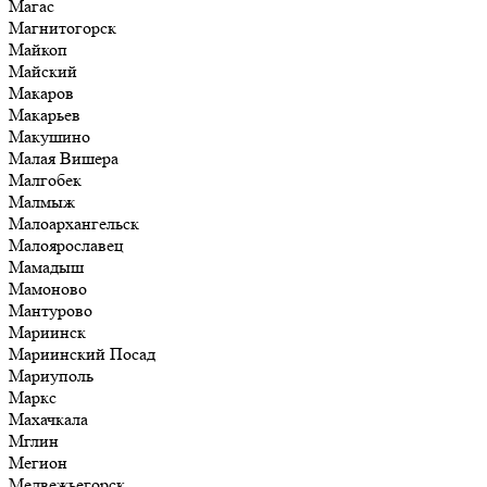
Магас
Магнитогорск
Майкоп
Майский
Макаров
Макарьев
Макушино
Малая Вишера
Малгобек
Малмыж
Малоархангельск
Малоярославец
Мамадыш
Мамоново
Мантурово
Мариинск
Мариинский Посад
Мариуполь
Маркс
Махачкала
Мглин
Мегион
Медвежьегорск