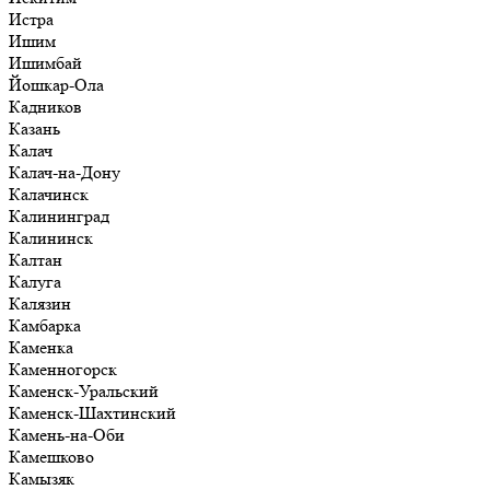
Истра
Ишим
Ишимбай
Йошкар-Ола
Кадников
Казань
Калач
Калач-на-Дону
Калачинск
Калининград
Калининск
Калтан
Калуга
Калязин
Камбарка
Каменка
Каменногорск
Каменск-Уральский
Каменск-Шахтинский
Камень-на-Оби
Камешково
Камызяк