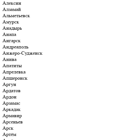
Алексин
Алзамай
Альметьевск
Амурск
Анадырь
Анапа
Ангарск
Андреаполь
Анжеро-Судженск
Анива
Апатиты
Апрелевка
Апшеронск
Аргун
Ардатов
Ардон
Арзамас
Аркадак
Армавир
Арсеньев
Арск
Артём