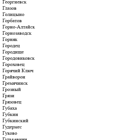
Георгиевск
Глазов
Голицыно
Горбатов
Горно-Алтайск
Горнозаводск
Горняк
Городец
Городище
Городовиковск
Гороховец
Горячий Ключ
Грайворон
Гремячинск
Грозный
Грязи
Грязовец
Губаха
Губкин
Губкинский
Гудермес
Гуково
Гулькевичи