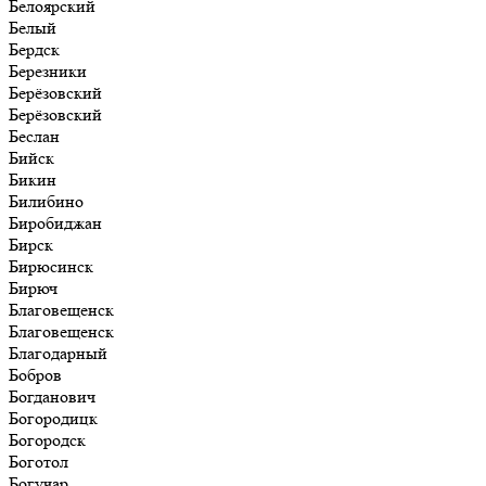
Белоярский
Белый
Бердск
Березники
Берёзовский
Берёзовский
Беслан
Бийск
Бикин
Билибино
Биробиджан
Бирск
Бирюсинск
Бирюч
Благовещенск
Благовещенск
Благодарный
Бобров
Богданович
Богородицк
Богородск
Боготол
Богучар