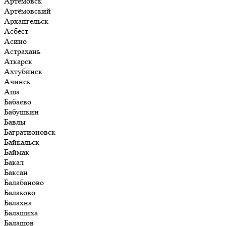
Артёмовск
Артёмовский
Архангельск
Асбест
Асино
Астрахань
Аткарск
Ахтубинск
Ачинск
Аша
Бабаево
Бабушкин
Бавлы
Багратионовск
Байкальск
Баймак
Бакал
Баксан
Балабаново
Балаково
Балахна
Балашиха
Балашов