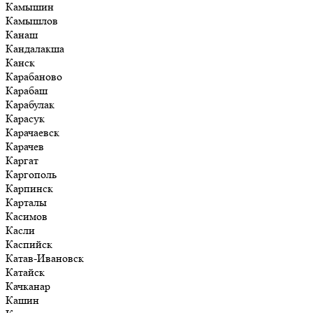
Камышин
Камышлов
Канаш
Кандалакша
Канск
Карабаново
Карабаш
Карабулак
Карасук
Карачаевск
Карачев
Каргат
Каргополь
Карпинск
Карталы
Касимов
Касли
Каспийск
Катав-Ивановск
Катайск
Качканар
Кашин