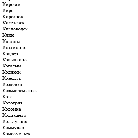
Кировск
Кирс
Кирсанов
Киселёвск
Кисловодск
Клин
Клинцы
Княгинино
Ковдор
Ковылкино
Когалым
Кодинск
Козельск
Козловка
Козьмодемьянск
Кола
Кологрив
Коломна
Колпашево
Кольчугино
Коммунар
Комсомольск