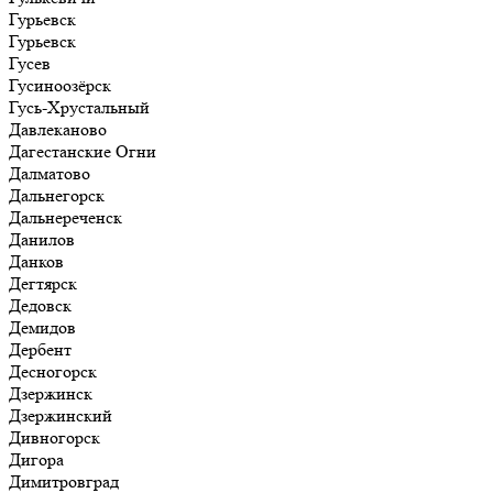
Гурьевск
Гурьевск
Гусев
Гусиноозёрск
Гусь-Хрустальный
Давлеканово
Дагестанские Огни
Далматово
Дальнегорск
Дальнереченск
Данилов
Данков
Дегтярск
Дедовск
Демидов
Дербент
Десногорск
Дзержинск
Дзержинский
Дивногорск
Дигора
Димитровград