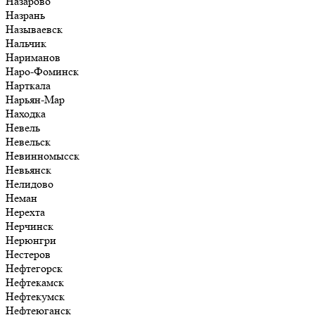
Назарово
Назрань
Называевск
Нальчик
Нариманов
Наро-Фоминск
Нарткала
Нарьян-Мар
Находка
Невель
Невельск
Невинномысск
Невьянск
Нелидово
Неман
Нерехта
Нерчинск
Нерюнгри
Нестеров
Нефтегорск
Нефтекамск
Нефтекумск
Нефтеюганск