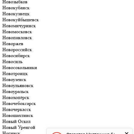
Новозыбков
Новокубанск
Новокузнецк
Новокуйбышевск
Новомичуринск
Новомосковск
Новопавловск
Новоржев
Новороссийск
Новосибирск
Новосиль
Новосокольники
Новотроицк
Новоузенск
Новоульяновск
Новоуральск
Новохопёрск
Новочебоксарск
Новочеркасск
Новошахтинск
Новый Оскол
Новый Уренгой
Ногинск