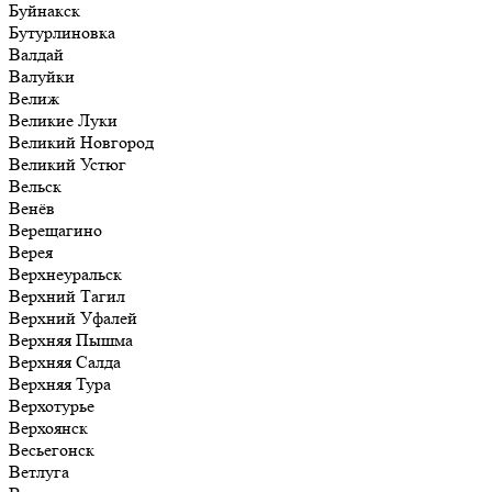
Буйнакск
Бутурлиновка
Валдай
Валуйки
Велиж
Великие Луки
Великий Новгород
Великий Устюг
Вельск
Венёв
Верещагино
Верея
Верхнеуральск
Верхний Тагил
Верхний Уфалей
Верхняя Пышма
Верхняя Салда
Верхняя Тура
Верхотурье
Верхоянск
Весьегонск
Ветлуга