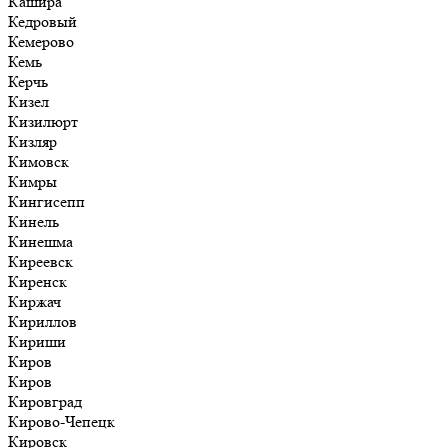
Кашира
Кедровый
Кемерово
Кемь
Керчь
Кизел
Кизилюрт
Кизляр
Кимовск
Кимры
Кингисепп
Кинель
Кинешма
Киреевск
Киренск
Киржач
Кириллов
Кириши
Киров
Киров
Кировград
Кирово-Чепецк
Кировск