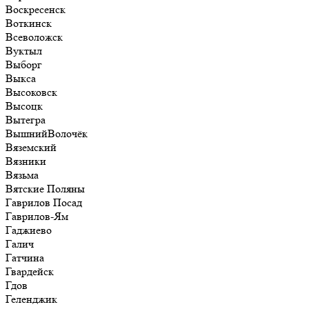
Воскресенск
Воткинск
Всеволожск
Вуктыл
Выборг
Выкса
Высоковск
Высоцк
Вытегра
ВышнийВолочёк
Вяземский
Вязники
Вязьма
Вятские Поляны
Гаврилов Посад
Гаврилов-Ям
Гаджиево
Галич
Гатчина
Гвардейск
Гдов
Геленджик