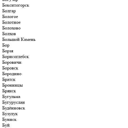
Бокситогорск
Болгар
Бологое
Болотное
Болохово
Болхов
Большой Камень
Бор
Борзя
Борисоглебск
Боровичи
Боровск
Бородино
Братск
Бронницы
Брянск
Бугульма
Бугуруслан
Будённовск
Бузулук
Буинск
Буй