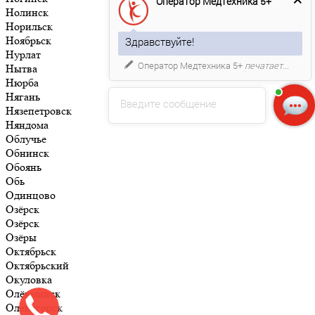
Оператор Медтехника 5+
Нолинск
Норильск
Ноябрьск
Здравствуйте!
Нурлат
Оператор Медтехника 5+
печатает...
Нытва
Нюрба
Нягань
Введите сообщение
Нязепетровск
Няндома
Облучье
Обнинск
Обоянь
Обь
Одинцово
Озёрск
Озёрск
Озёры
Октябрьск
Октябрьский
Окуловка
Олёкминск
Оленегорск