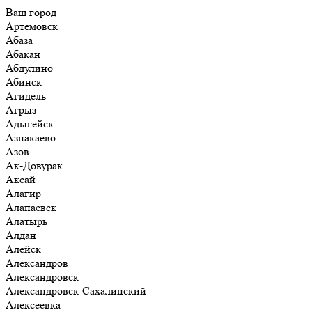
Ваш город
Артёмовск
Абаза
Абакан
Абдулино
Абинск
Агидель
Агрыз
Адыгейск
Азнакаево
Азов
Ак-Довурак
Аксай
Алагир
Алапаевск
Алатырь
Алдан
Алейск
Александров
Александровск
Александровск-Сахалинский
Алексеевка