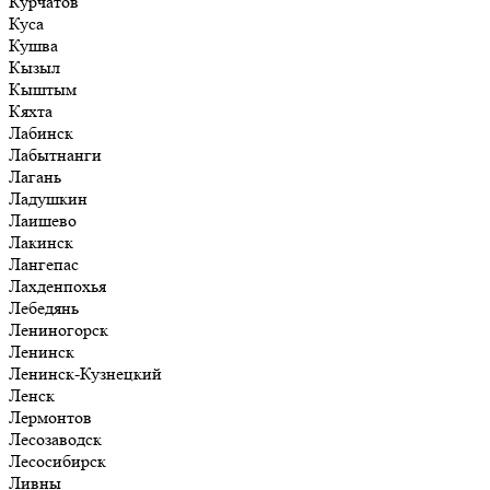
Курчатов
Куса
Кушва
Кызыл
Кыштым
Кяхта
Лабинск
Лабытнанги
Лагань
Ладушкин
Лаишево
Лакинск
Лангепас
Лахденпохья
Лебедянь
Лениногорск
Ленинск
Ленинск-Кузнецкий
Ленск
Лермонтов
Лесозаводск
Лесосибирск
Ливны