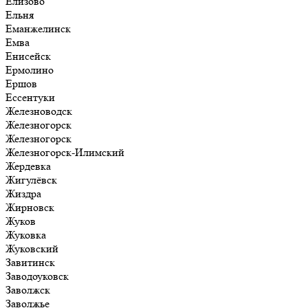
Елизово
Ельня
Еманжелинск
Емва
Енисейск
Ермолино
Ершов
Ессентуки
Железноводск
Железногорск
Железногорск
Железногорск-Илимский
Жердевка
Жигулёвск
Жиздра
Жирновск
Жуков
Жуковка
Жуковский
Завитинск
Заводоуковск
Заволжск
Заволжье