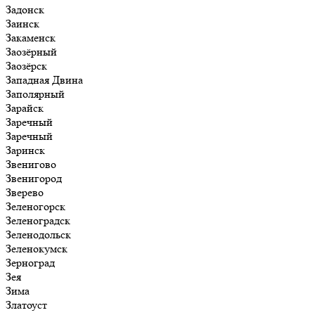
Задонск
Заинск
Закаменск
Заозёрный
Заозёрск
Западная Двина
Заполярный
Зарайск
Заречный
Заречный
Заринск
Звенигово
Звенигород
Зверево
Зеленогорск
Зеленоградск
Зеленодольск
Зеленокумск
Зерноград
Зея
Зима
Златоуст