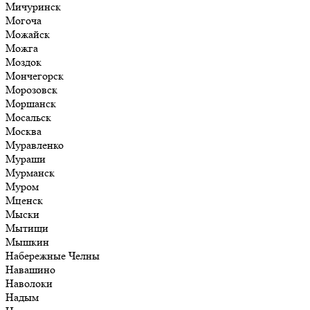
Мичуринск
Могоча
Можайск
Можга
Моздок
Мончегорск
Морозовск
Моршанск
Мосальск
Москва
Муравленко
Мураши
Мурманск
Муром
Мценск
Мыски
Мытищи
Мышкин
Набережные Челны
Навашино
Наволоки
Надым