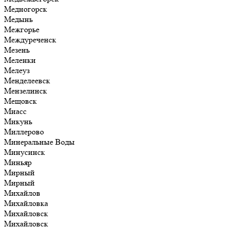
Медногорск
Медынь
Межгорье
Междуреченск
Мезень
Меленки
Мелеуз
Менделеевск
Мензелинск
Мещовск
Миасс
Микунь
Миллерово
Минеральные Воды
Минусинск
Миньяр
Мирный
Мирный
Михайлов
Михайловка
Михайловск
Михайловск