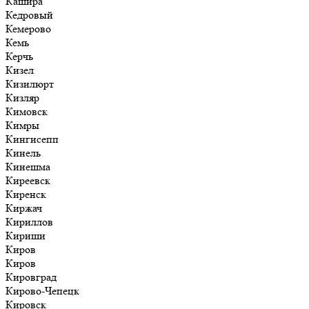
Кашира
Кедровый
Кемерово
Кемь
Керчь
Кизел
Кизилюрт
Кизляр
Кимовск
Кимры
Кингисепп
Кинель
Кинешма
Киреевск
Киренск
Киржач
Кириллов
Кириши
Киров
Киров
Кировград
Кирово-Чепецк
Кировск