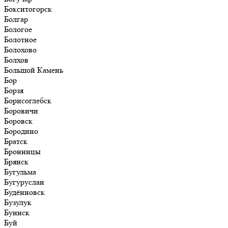
Бокситогорск
Болгар
Бологое
Болотное
Болохово
Болхов
Большой Камень
Бор
Борзя
Борисоглебск
Боровичи
Боровск
Бородино
Братск
Бронницы
Брянск
Бугульма
Бугуруслан
Будённовск
Бузулук
Буинск
Буй