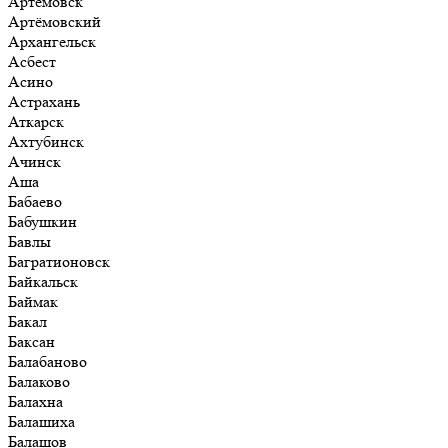
Артёмовск
Артёмовский
Архангельск
Асбест
Асино
Астрахань
Аткарск
Ахтубинск
Ачинск
Аша
Бабаево
Бабушкин
Бавлы
Багратионовск
Байкальск
Баймак
Бакал
Баксан
Балабаново
Балаково
Балахна
Балашиха
Балашов