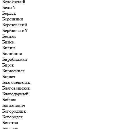
Белоярский
Белый
Бердск
Березники
Берёзовский
Берёзовский
Беслан
Бийск
Бикин
Билибино
Биробиджан
Бирск
Бирюсинск
Бирюч
Благовещенск
Благовещенск
Благодарный
Бобров
Богданович
Богородицк
Богородск
Боготол
Богучар