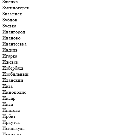
Злынка
Змеиногорск
Знаменск
Зубцов
Зуевка
Ивангород
Иваново
Ивантеевка
Ивдель
Игарка
Ижевск
Избербаш
Изобильный
Иланский
Инза
Иннополис
Инсар
Инта
Ипатово
Ирбит
Иркутск
Исилькуль
Искитим