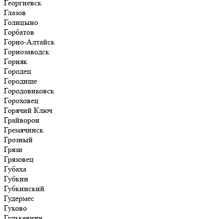
Георгиевск
Глазов
Голицыно
Горбатов
Горно-Алтайск
Горнозаводск
Горняк
Городец
Городище
Городовиковск
Гороховец
Горячий Ключ
Грайворон
Гремячинск
Грозный
Грязи
Грязовец
Губаха
Губкин
Губкинский
Гудермес
Гуково
Гулькевичи