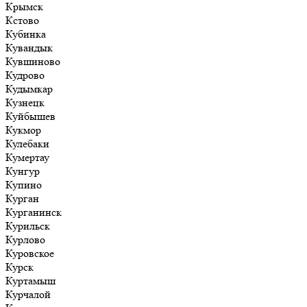
Крымск
Кстово
Кубинка
Кувандык
Кувшиново
Кудрово
Кудымкар
Кузнецк
Куйбышев
Кукмор
Кулебаки
Кумертау
Кунгур
Купино
Курган
Курганинск
Курильск
Курлово
Куровское
Курск
Куртамыш
Курчалой