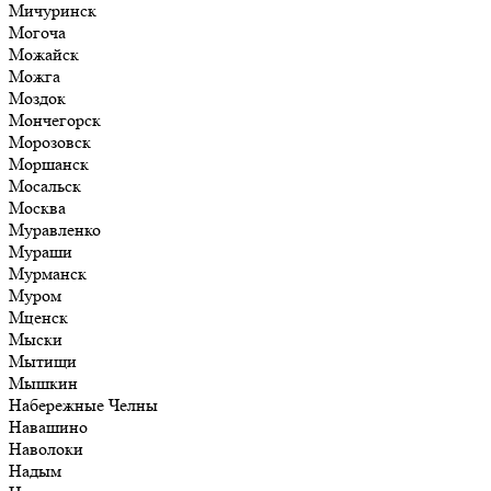
Мичуринск
Могоча
Можайск
Можга
Моздок
Мончегорск
Морозовск
Моршанск
Мосальск
Москва
Муравленко
Мураши
Мурманск
Муром
Мценск
Мыски
Мытищи
Мышкин
Набережные Челны
Навашино
Наволоки
Надым