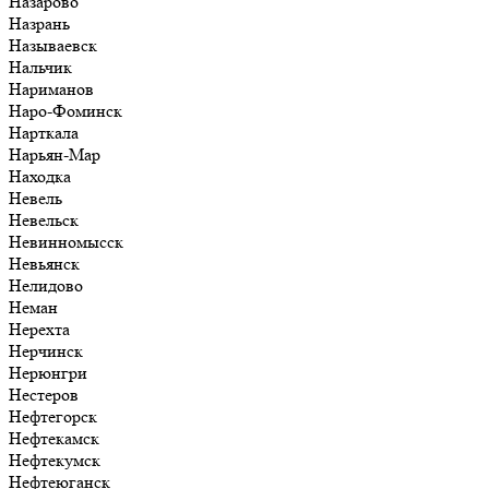
Назарово
Назрань
Называевск
Нальчик
Нариманов
Наро-Фоминск
Нарткала
Нарьян-Мар
Находка
Невель
Невельск
Невинномысск
Невьянск
Нелидово
Неман
Нерехта
Нерчинск
Нерюнгри
Нестеров
Нефтегорск
Нефтекамск
Нефтекумск
Нефтеюганск