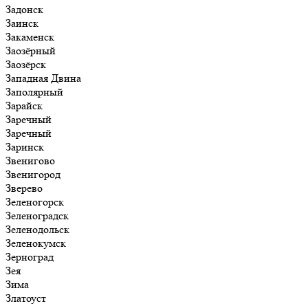
Задонск
Заинск
Закаменск
Заозёрный
Заозёрск
Западная Двина
Заполярный
Зарайск
Заречный
Заречный
Заринск
Звенигово
Звенигород
Зверево
Зеленогорск
Зеленоградск
Зеленодольск
Зеленокумск
Зерноград
Зея
Зима
Златоуст