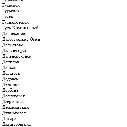
Гурьевск
Гурьевск
Гусев
Гусиноозёрск
Гусь-Хрустальный
Давлеканово
Дагестанские Огни
Далматово
Дальнегорск
Дальнереченск
Данилов
Данков
Дегтярск
Дедовск
Демидов
Дербент
Десногорск
Дзержинск
Дзержинский
Дивногорск
Дигора
Димитровград