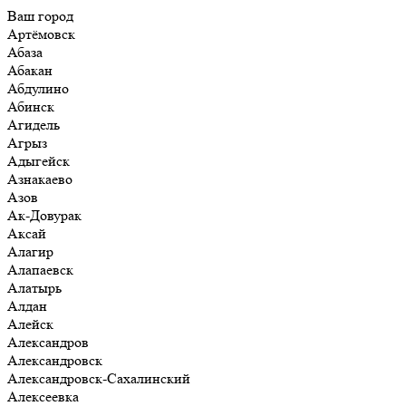
Ваш город
Артёмовск
Абаза
Абакан
Абдулино
Абинск
Агидель
Агрыз
Адыгейск
Азнакаево
Азов
Ак-Довурак
Аксай
Алагир
Алапаевск
Алатырь
Алдан
Алейск
Александров
Александровск
Александровск-Сахалинский
Алексеевка