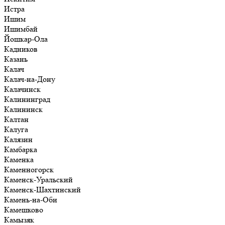
Истра
Ишим
Ишимбай
Йошкар-Ола
Кадников
Казань
Калач
Калач-на-Дону
Калачинск
Калининград
Калининск
Калтан
Калуга
Калязин
Камбарка
Каменка
Каменногорск
Каменск-Уральский
Каменск-Шахтинский
Камень-на-Оби
Камешково
Камызяк