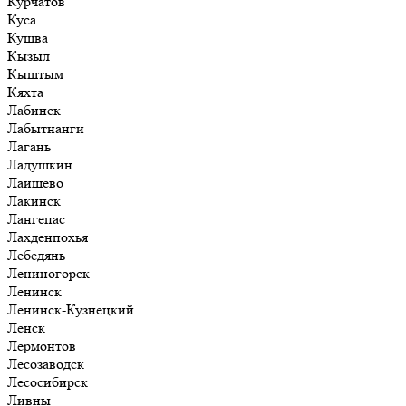
Курчатов
Куса
Кушва
Кызыл
Кыштым
Кяхта
Лабинск
Лабытнанги
Лагань
Ладушкин
Лаишево
Лакинск
Лангепас
Лахденпохья
Лебедянь
Лениногорск
Ленинск
Ленинск-Кузнецкий
Ленск
Лермонтов
Лесозаводск
Лесосибирск
Ливны