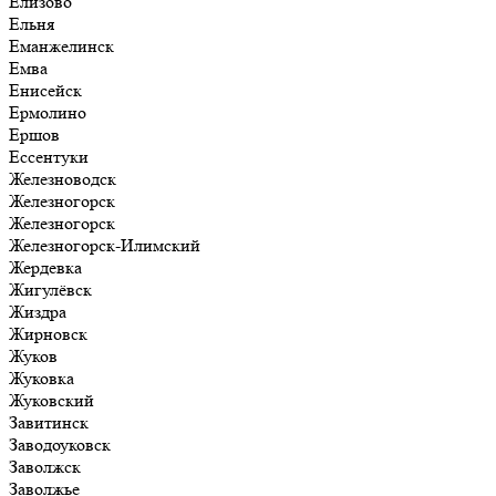
Елизово
Ельня
Еманжелинск
Емва
Енисейск
Ермолино
Ершов
Ессентуки
Железноводск
Железногорск
Железногорск
Железногорск-Илимский
Жердевка
Жигулёвск
Жиздра
Жирновск
Жуков
Жуковка
Жуковский
Завитинск
Заводоуковск
Заволжск
Заволжье