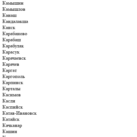
Камышин
Камышлов
Канаш
Кандалакша
Канск
Карабаново
Карабаш
Карабулак
Карасук
Карачаевск
Карачев
Каргат
Каргополь
Карпинск
Карталы
Касимов
Касли
Каспийск
Катав-Ивановск
Катайск
Качканар
Кашин