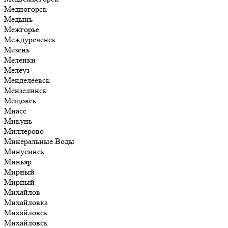
Медногорск
Медынь
Межгорье
Междуреченск
Мезень
Меленки
Мелеуз
Менделеевск
Мензелинск
Мещовск
Миасс
Микунь
Миллерово
Минеральные Воды
Минусинск
Миньяр
Мирный
Мирный
Михайлов
Михайловка
Михайловск
Михайловск