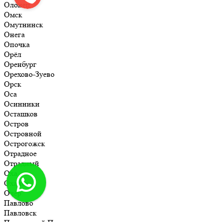
Олонец
Омск
Омутнинск
Онега
Опочка
Орёл
Оренбург
Орехово-Зуево
Орск
Оса
Осинники
Осташков
Остров
Островной
Острогожск
Отрадное
Отрадный
Оха
Оханск
Очёр
Павлово
Павловск