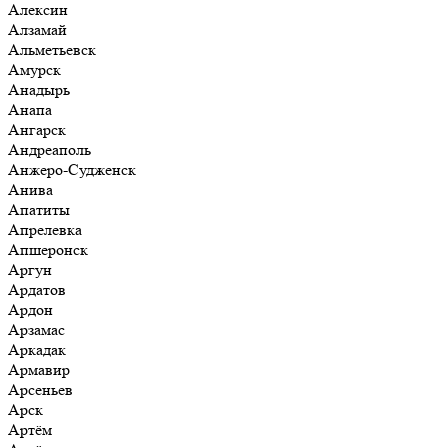
Алексин
Алзамай
Альметьевск
Амурск
Анадырь
Анапа
Ангарск
Андреаполь
Анжеро-Судженск
Анива
Апатиты
Апрелевка
Апшеронск
Аргун
Ардатов
Ардон
Арзамас
Аркадак
Армавир
Арсеньев
Арск
Артём