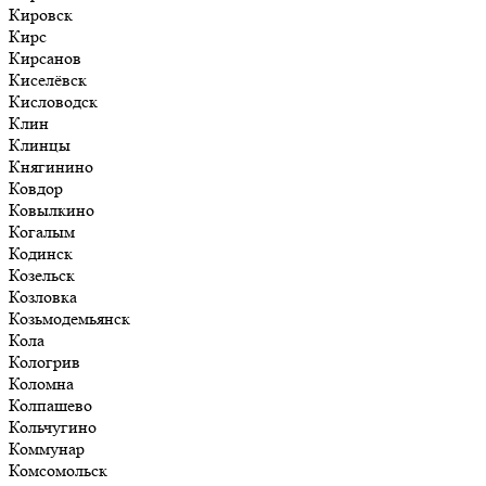
Кировск
Кирс
Кирсанов
Киселёвск
Кисловодск
Клин
Клинцы
Княгинино
Ковдор
Ковылкино
Когалым
Кодинск
Козельск
Козловка
Козьмодемьянск
Кола
Кологрив
Коломна
Колпашево
Кольчугино
Коммунар
Комсомольск