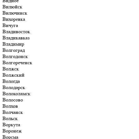
Видное
Вилюйск
Вилючинск
Вихоревка
Вичуга
Владивосток
Владикавказ
Владимир
Волгоград
Волгодонск
Волгореченск
Волжск
Волжский
Вологда
Володарск
Волоколамск
Волосово
Волхов
Волчанск
Вольск
Воркута
Воронеж
Ворсма