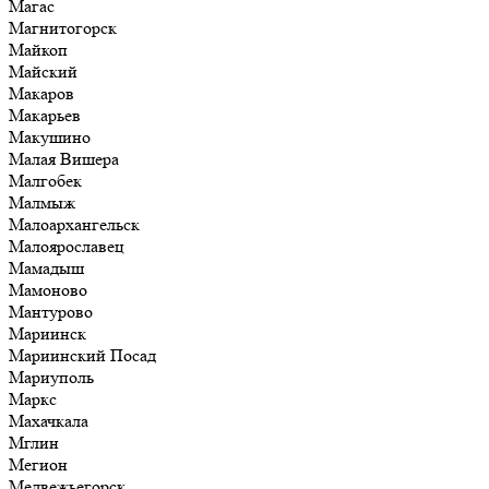
Магас
Магнитогорск
Майкоп
Майский
Макаров
Макарьев
Макушино
Малая Вишера
Малгобек
Малмыж
Малоархангельск
Малоярославец
Мамадыш
Мамоново
Мантурово
Мариинск
Мариинский Посад
Мариуполь
Маркс
Махачкала
Мглин
Мегион
Медвежьегорск