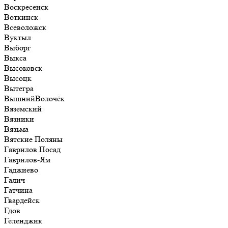
Воскресенск
Воткинск
Всеволожск
Вуктыл
Выборг
Выкса
Высоковск
Высоцк
Вытегра
ВышнийВолочёк
Вяземский
Вязники
Вязьма
Вятские Поляны
Гаврилов Посад
Гаврилов-Ям
Гаджиево
Галич
Гатчина
Гвардейск
Гдов
Геленджик