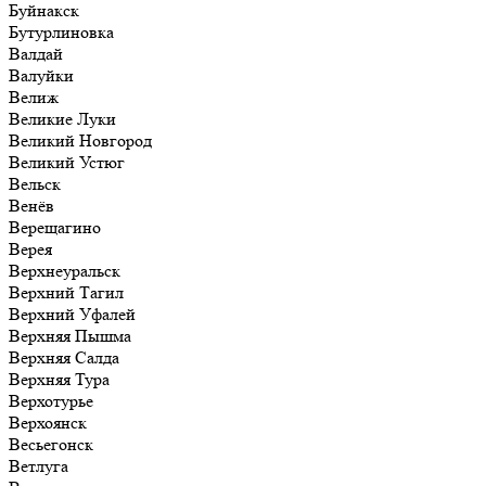
Буйнакск
Бутурлиновка
Валдай
Валуйки
Велиж
Великие Луки
Великий Новгород
Великий Устюг
Вельск
Венёв
Верещагино
Верея
Верхнеуральск
Верхний Тагил
Верхний Уфалей
Верхняя Пышма
Верхняя Салда
Верхняя Тура
Верхотурье
Верхоянск
Весьегонск
Ветлуга