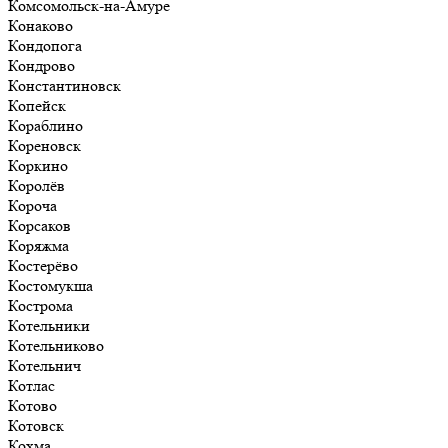
Комсомольск-на-Амуре
Конаково
Кондопога
Кондрово
Константиновск
Копейск
Кораблино
Кореновск
Коркино
Королёв
Короча
Корсаков
Коряжма
Костерёво
Костомукша
Кострома
Котельники
Котельниково
Котельнич
Котлас
Котово
Котовск
Кохма