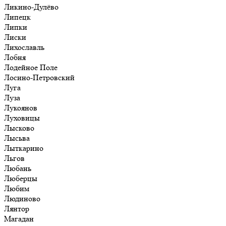
Ликино-Дулёво
Липецк
Липки
Лиски
Лихославль
Лобня
Лодейное Поле
Лосино-Петровский
Луга
Луза
Лукоянов
Луховицы
Лысково
Лысьва
Лыткарино
Льгов
Любань
Люберцы
Любим
Людиново
Лянтор
Магадан