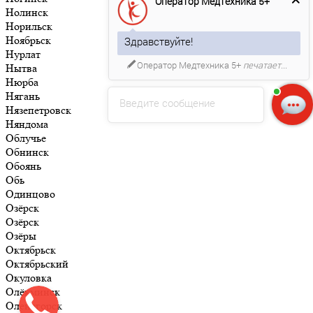
Оператор Медтехника 5+
Нолинск
Норильск
Ноябрьск
Здравствуйте!
Нурлат
Оператор Медтехника 5+
печатает...
Нытва
Нюрба
Нягань
Введите сообщение
Нязепетровск
Няндома
Облучье
Обнинск
Обоянь
Обь
Одинцово
Озёрск
Озёрск
Озёры
Октябрьск
Октябрьский
Окуловка
Олёкминск
Оленегорск