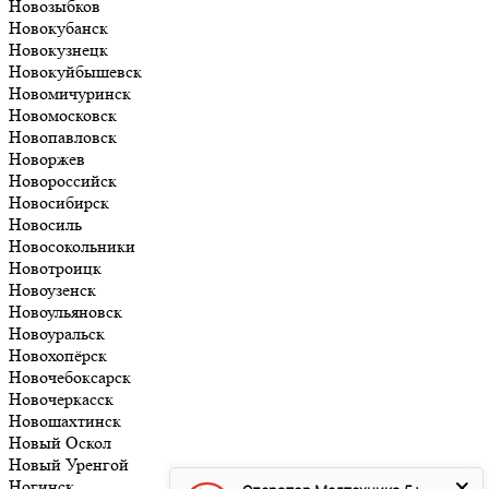
Новозыбков
Новокубанск
Новокузнецк
Новокуйбышевск
Новомичуринск
Новомосковск
Новопавловск
Новоржев
Новороссийск
Новосибирск
Новосиль
Новосокольники
Новотроицк
Новоузенск
Новоульяновск
Новоуральск
Новохопёрск
Новочебоксарск
Новочеркасск
Новошахтинск
Новый Оскол
Новый Уренгой
Ногинск