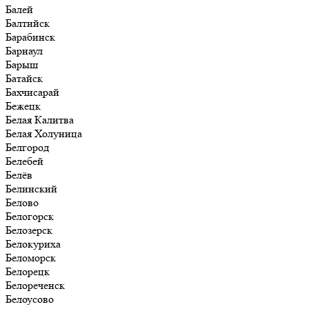
Балей
Балтийск
Барабинск
Барнаул
Барыш
Батайск
Бахчисарай
Бежецк
Белая Калитва
Белая Холуница
Белгород
Белебей
Белёв
Белинский
Белово
Белогорск
Белозерск
Белокуриха
Беломорск
Белорецк
Белореченск
Белоусово