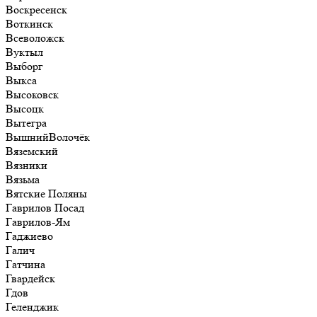
Воскресенск
Воткинск
Всеволожск
Вуктыл
Выборг
Выкса
Высоковск
Высоцк
Вытегра
ВышнийВолочёк
Вяземский
Вязники
Вязьма
Вятские Поляны
Гаврилов Посад
Гаврилов-Ям
Гаджиево
Галич
Гатчина
Гвардейск
Гдов
Геленджик