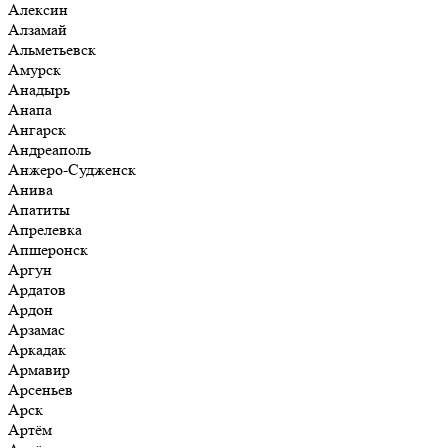
Алексин
Алзамай
Альметьевск
Амурск
Анадырь
Анапа
Ангарск
Андреаполь
Анжеро-Судженск
Анива
Апатиты
Апрелевка
Апшеронск
Аргун
Ардатов
Ардон
Арзамас
Аркадак
Армавир
Арсеньев
Арск
Артём