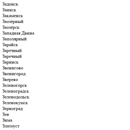
Задонск
Заинск
Закаменск
Заозёрный
Заозёрск
Западная Двина
Заполярный
Зарайск
Заречный
Заречный
Заринск
Звенигово
Звенигород
Зверево
Зеленогорск
Зеленоградск
Зеленодольск
Зеленокумск
Зерноград
Зея
Зима
Златоуст