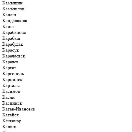
Камышин
Камышлов
Канаш
Кандалакша
Канск
Карабаново
Карабаш
Карабулак
Карасук
Карачаевск
Карачев
Каргат
Каргополь
Карпинск
Карталы
Касимов
Касли
Каспийск
Катав-Ивановск
Катайск
Качканар
Кашин