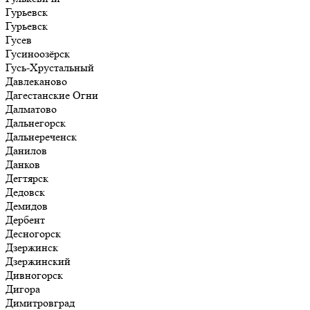
Гурьевск
Гурьевск
Гусев
Гусиноозёрск
Гусь-Хрустальный
Давлеканово
Дагестанские Огни
Далматово
Дальнегорск
Дальнереченск
Данилов
Данков
Дегтярск
Дедовск
Демидов
Дербент
Десногорск
Дзержинск
Дзержинский
Дивногорск
Дигора
Димитровград