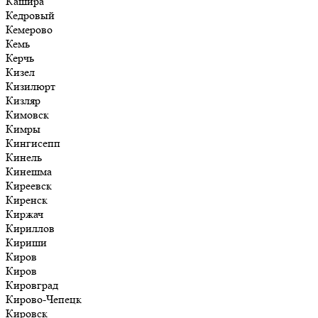
Кашира
Кедровый
Кемерово
Кемь
Керчь
Кизел
Кизилюрт
Кизляр
Кимовск
Кимры
Кингисепп
Кинель
Кинешма
Киреевск
Киренск
Киржач
Кириллов
Кириши
Киров
Киров
Кировград
Кирово-Чепецк
Кировск