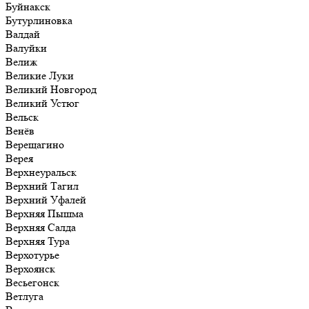
Буйнакск
Бутурлиновка
Валдай
Валуйки
Велиж
Великие Луки
Великий Новгород
Великий Устюг
Вельск
Венёв
Верещагино
Верея
Верхнеуральск
Верхний Тагил
Верхний Уфалей
Верхняя Пышма
Верхняя Салда
Верхняя Тура
Верхотурье
Верхоянск
Весьегонск
Ветлуга