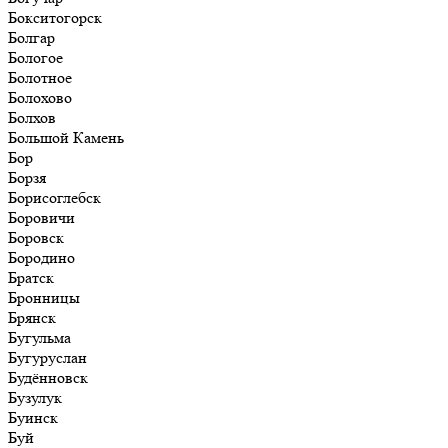
Бокситогорск
Болгар
Бологое
Болотное
Болохово
Болхов
Большой Камень
Бор
Борзя
Борисоглебск
Боровичи
Боровск
Бородино
Братск
Бронницы
Брянск
Бугульма
Бугуруслан
Будённовск
Бузулук
Буинск
Буй