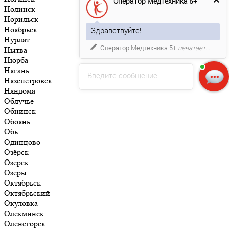
Оператор Медтехника 5+
Нолинск
Норильск
Ноябрьск
Здравствуйте!
Нурлат
Оператор Медтехника 5+
печатает...
Нытва
Нюрба
Нягань
Введите сообщение
Нязепетровск
Няндома
Облучье
Обнинск
Обоянь
Обь
Одинцово
Озёрск
Озёрск
Озёры
Октябрьск
Октябрьский
Окуловка
Олёкминск
Оленегорск