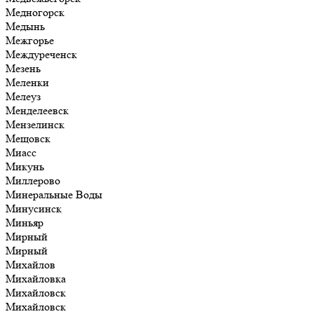
Медногорск
Медынь
Межгорье
Междуреченск
Мезень
Меленки
Мелеуз
Менделеевск
Мензелинск
Мещовск
Миасс
Микунь
Миллерово
Минеральные Воды
Минусинск
Миньяр
Мирный
Мирный
Михайлов
Михайловка
Михайловск
Михайловск