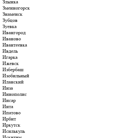
Злынка
Змеиногорск
Знаменск
Зубцов
Зуевка
Ивангород
Иваново
Ивантеевка
Ивдель
Игарка
Ижевск
Избербаш
Изобильный
Иланский
Инза
Иннополис
Инсар
Инта
Ипатово
Ирбит
Иркутск
Исилькуль
Искитим