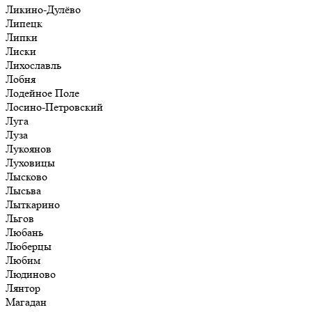
Ликино-Дулёво
Липецк
Липки
Лиски
Лихославль
Лобня
Лодейное Поле
Лосино-Петровский
Луга
Луза
Лукоянов
Луховицы
Лысково
Лысьва
Лыткарино
Льгов
Любань
Люберцы
Любим
Людиново
Лянтор
Магадан