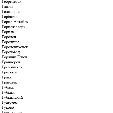
Георгиевск
Глазов
Голицыно
Горбатов
Горно-Алтайск
Горнозаводск
Горняк
Городец
Городище
Городовиковск
Гороховец
Горячий Ключ
Грайворон
Гремячинск
Грозный
Грязи
Грязовец
Губаха
Губкин
Губкинский
Гудермес
Гуково
Гулькевичи