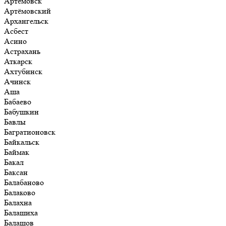
Артёмовск
Артёмовский
Архангельск
Асбест
Асино
Астрахань
Аткарск
Ахтубинск
Ачинск
Аша
Бабаево
Бабушкин
Бавлы
Багратионовск
Байкальск
Баймак
Бакал
Баксан
Балабаново
Балаково
Балахна
Балашиха
Балашов