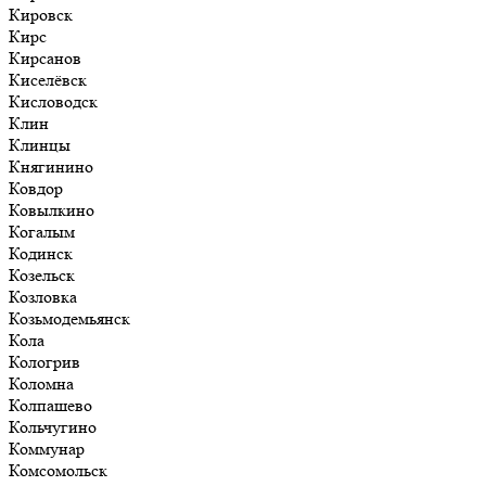
Кировск
Кирс
Кирсанов
Киселёвск
Кисловодск
Клин
Клинцы
Княгинино
Ковдор
Ковылкино
Когалым
Кодинск
Козельск
Козловка
Козьмодемьянск
Кола
Кологрив
Коломна
Колпашево
Кольчугино
Коммунар
Комсомольск