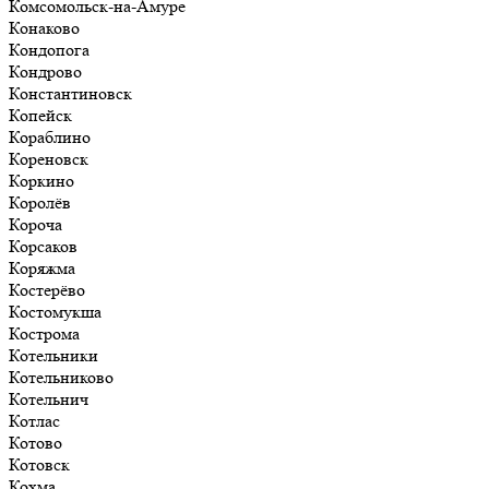
Комсомольск-на-Амуре
Конаково
Кондопога
Кондрово
Константиновск
Копейск
Кораблино
Кореновск
Коркино
Королёв
Короча
Корсаков
Коряжма
Костерёво
Костомукша
Кострома
Котельники
Котельниково
Котельнич
Котлас
Котово
Котовск
Кохма