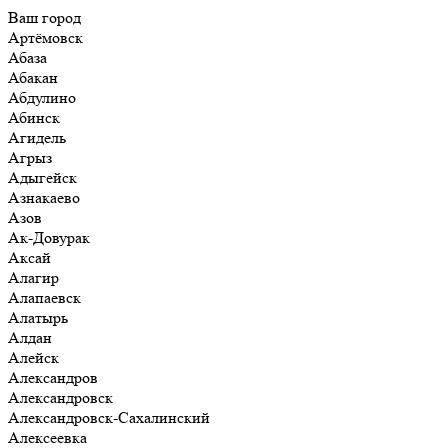
Ваш город
Артёмовск
Абаза
Абакан
Абдулино
Абинск
Агидель
Агрыз
Адыгейск
Азнакаево
Азов
Ак-Довурак
Аксай
Алагир
Алапаевск
Алатырь
Алдан
Алейск
Александров
Александровск
Александровск-Сахалинский
Алексеевка