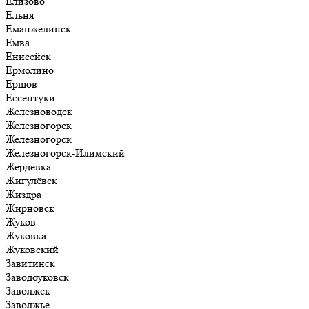
Елизово
Ельня
Еманжелинск
Емва
Енисейск
Ермолино
Ершов
Ессентуки
Железноводск
Железногорск
Железногорск
Железногорск-Илимский
Жердевка
Жигулёвск
Жиздра
Жирновск
Жуков
Жуковка
Жуковский
Завитинск
Заводоуковск
Заволжск
Заволжье