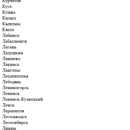
Курчатов
Куса
Кушва
Кызыл
Кыштым
Кяхта
Лабинск
Лабытнанги
Лагань
Ладушкин
Лаишево
Лакинск
Лангепас
Лахденпохья
Лебедянь
Лениногорск
Ленинск
Ленинск-Кузнецкий
Ленск
Лермонтов
Лесозаводск
Лесосибирск
Ливны