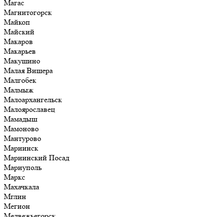
Магас
Магнитогорск
Майкоп
Майский
Макаров
Макарьев
Макушино
Малая Вишера
Малгобек
Малмыж
Малоархангельск
Малоярославец
Мамадыш
Мамоново
Мантурово
Мариинск
Мариинский Посад
Мариуполь
Маркс
Махачкала
Мглин
Мегион
Медвежьегорск