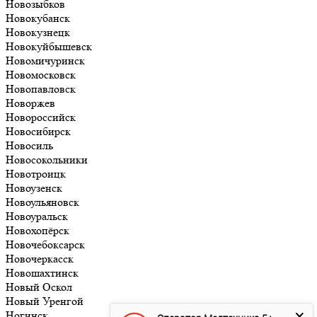
Новозыбков
Новокубанск
Новокузнецк
Новокуйбышевск
Новомичуринск
Новомосковск
Новопавловск
Новоржев
Новороссийск
Новосибирск
Новосиль
Новосокольники
Новотроицк
Новоузенск
Новоульяновск
Новоуральск
Новохопёрск
Новочебоксарск
Новочеркасск
Новошахтинск
Новый Оскол
Новый Уренгой
Ногинск