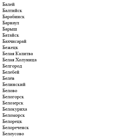
Балей
Балтийск
Барабинск
Барнаул
Барыш
Батайск
Бахчисарай
Бежецк
Белая Калитва
Белая Холуница
Белгород
Белебей
Белёв
Белинский
Белово
Белогорск
Белозерск
Белокуриха
Беломорск
Белорецк
Белореченск
Белоусово