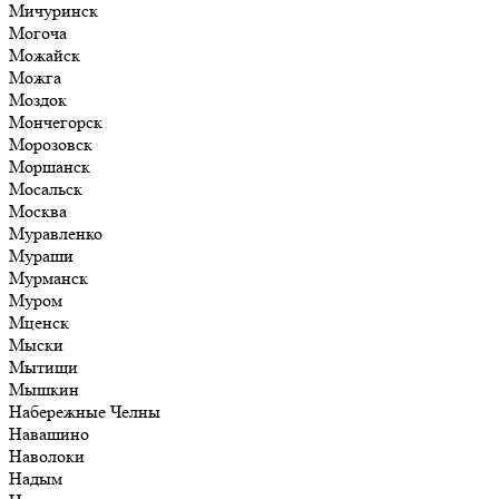
Мичуринск
Могоча
Можайск
Можга
Моздок
Мончегорск
Морозовск
Моршанск
Мосальск
Москва
Муравленко
Мураши
Мурманск
Муром
Мценск
Мыски
Мытищи
Мышкин
Набережные Челны
Навашино
Наволоки
Надым