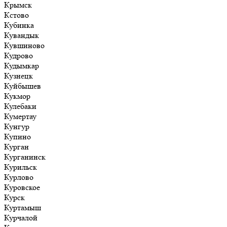
Крымск
Кстово
Кубинка
Кувандык
Кувшиново
Кудрово
Кудымкар
Кузнецк
Куйбышев
Кукмор
Кулебаки
Кумертау
Кунгур
Купино
Курган
Курганинск
Курильск
Курлово
Куровское
Курск
Куртамыш
Курчалой