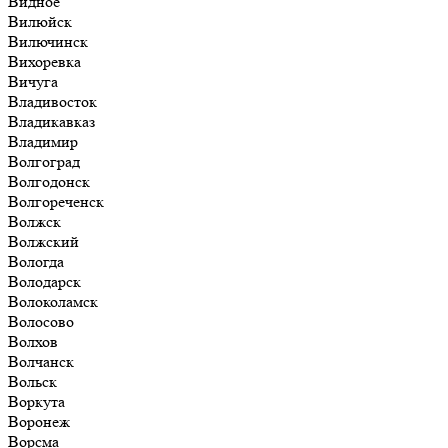
Видное
Вилюйск
Вилючинск
Вихоревка
Вичуга
Владивосток
Владикавказ
Владимир
Волгоград
Волгодонск
Волгореченск
Волжск
Волжский
Вологда
Володарск
Волоколамск
Волосово
Волхов
Волчанск
Вольск
Воркута
Воронеж
Ворсма