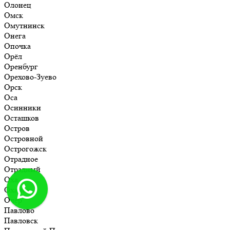
Олонец
Омск
Омутнинск
Онега
Опочка
Орёл
Оренбург
Орехово-Зуево
Орск
Оса
Осинники
Осташков
Остров
Островной
Острогожск
Отрадное
Отрадный
Оха
Оханск
Очёр
Павлово
Павловск