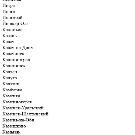
Истра
Ишим
Ишимбай
Йошкар-Ола
Кадников
Казань
Калач
Калач-на-Дону
Калачинск
Калининград
Калининск
Калтан
Калуга
Калязин
Камбарка
Каменка
Каменногорск
Каменск-Уральский
Каменск-Шахтинский
Камень-на-Оби
Камешково
Камызяк