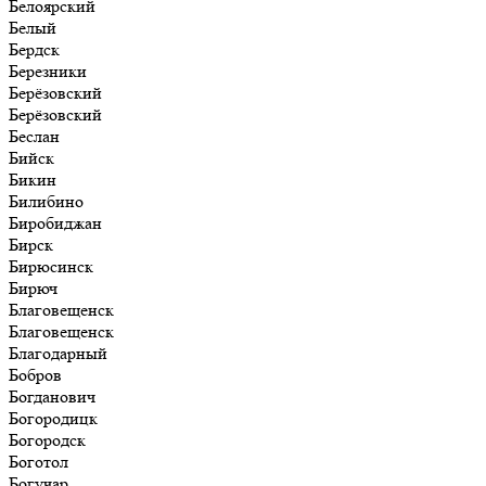
Белоярский
Белый
Бердск
Березники
Берёзовский
Берёзовский
Беслан
Бийск
Бикин
Билибино
Биробиджан
Бирск
Бирюсинск
Бирюч
Благовещенск
Благовещенск
Благодарный
Бобров
Богданович
Богородицк
Богородск
Боготол
Богучар