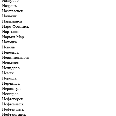
Назарово
Назрань
Называевск
Нальчик
Нариманов
Наро-Фоминск
Нарткала
Нарьян-Мар
Находка
Невель
Невельск
Невинномысск
Невьянск
Нелидово
Неман
Нерехта
Нерчинск
Нерюнгри
Нестеров
Нефтегорск
Нефтекамск
Нефтекумск
Нефтеюганск