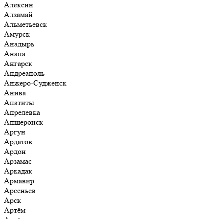
Алексин
Алзамай
Альметьевск
Амурск
Анадырь
Анапа
Ангарск
Андреаполь
Анжеро-Судженск
Анива
Апатиты
Апрелевка
Апшеронск
Аргун
Ардатов
Ардон
Арзамас
Аркадак
Армавир
Арсеньев
Арск
Артём