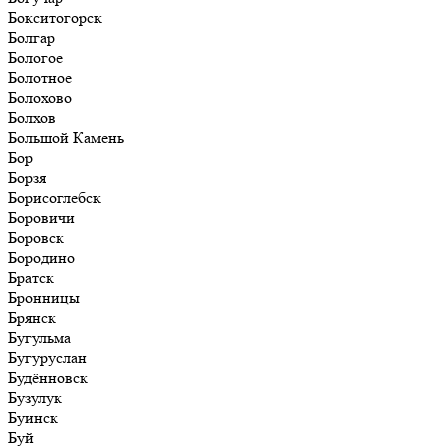
Бокситогорск
Болгар
Бологое
Болотное
Болохово
Болхов
Большой Камень
Бор
Борзя
Борисоглебск
Боровичи
Боровск
Бородино
Братск
Бронницы
Брянск
Бугульма
Бугуруслан
Будённовск
Бузулук
Буинск
Буй