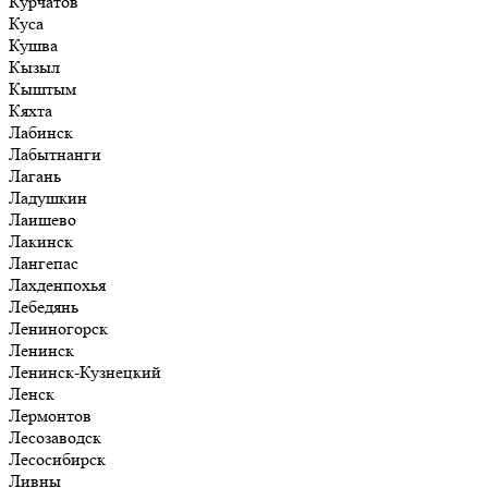
Курчатов
Куса
Кушва
Кызыл
Кыштым
Кяхта
Лабинск
Лабытнанги
Лагань
Ладушкин
Лаишево
Лакинск
Лангепас
Лахденпохья
Лебедянь
Лениногорск
Ленинск
Ленинск-Кузнецкий
Ленск
Лермонтов
Лесозаводск
Лесосибирск
Ливны