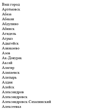
Ваш город
Артёмовск
Абаза
Абакан
Абдулино
Абинск
Агидель
Агрыз
Адыгейск
Азнакаево
Азов
Ак-Довурак
Аксай
Алагир
Алапаевск
Алатырь
Алдан
Алейск
Александров
Александровск
Александровск-Сахалинский
Алексеевка