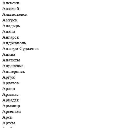
Алексин
Алзамай
Альметьевск
Амурск
Анадырь
Анапа
Ангарск
Андреаполь
Анжеро-Судженск
Анива
Апатиты
Апрелевка
Апшеронск
Аргун
Ардатов
Ардон
Арзамас
Аркадак
Армавир
Арсеньев
Арск
Артём