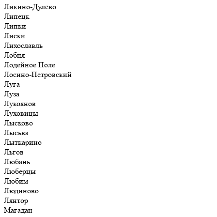
Ликино-Дулёво
Липецк
Липки
Лиски
Лихославль
Лобня
Лодейное Поле
Лосино-Петровский
Луга
Луза
Лукоянов
Луховицы
Лысково
Лысьва
Лыткарино
Льгов
Любань
Люберцы
Любим
Людиново
Лянтор
Магадан