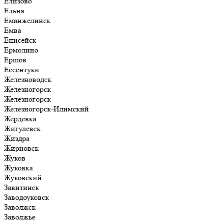
Елизово
Ельня
Еманжелинск
Емва
Енисейск
Ермолино
Ершов
Ессентуки
Железноводск
Железногорск
Железногорск
Железногорск-Илимский
Жердевка
Жигулёвск
Жиздра
Жирновск
Жуков
Жуковка
Жуковский
Завитинск
Заводоуковск
Заволжск
Заволжье