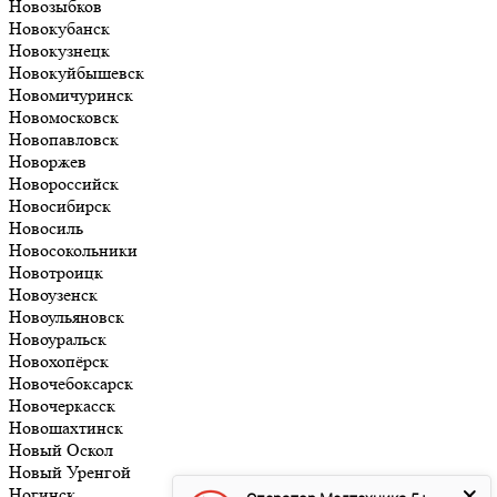
Новозыбков
Новокубанск
Новокузнецк
Новокуйбышевск
Новомичуринск
Новомосковск
Новопавловск
Новоржев
Новороссийск
Новосибирск
Новосиль
Новосокольники
Новотроицк
Новоузенск
Новоульяновск
Новоуральск
Новохопёрск
Новочебоксарск
Новочеркасск
Новошахтинск
Новый Оскол
Новый Уренгой
Ногинск