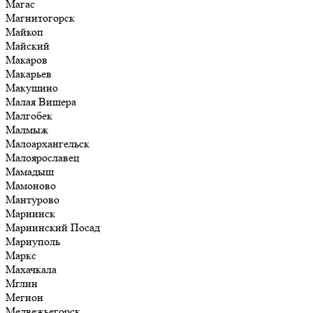
Магас
Магнитогорск
Майкоп
Майский
Макаров
Макарьев
Макушино
Малая Вишера
Малгобек
Малмыж
Малоархангельск
Малоярославец
Мамадыш
Мамоново
Мантурово
Мариинск
Мариинский Посад
Мариуполь
Маркс
Махачкала
Мглин
Мегион
Медвежьегорск