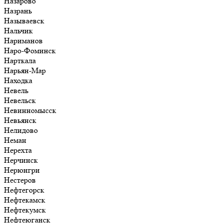
Назарово
Назрань
Называевск
Нальчик
Нариманов
Наро-Фоминск
Нарткала
Нарьян-Мар
Находка
Невель
Невельск
Невинномысск
Невьянск
Нелидово
Неман
Нерехта
Нерчинск
Нерюнгри
Нестеров
Нефтегорск
Нефтекамск
Нефтекумск
Нефтеюганск