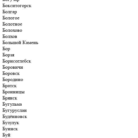
Бокситогорск
Болгар
Бологое
Болотное
Болохово
Болхов
Большой Камень
Бор
Борзя
Борисоглебск
Боровичи
Боровск
Бородино
Братск
Бронницы
Брянск
Бугульма
Бугуруслан
Будённовск
Бузулук
Буинск
Буй