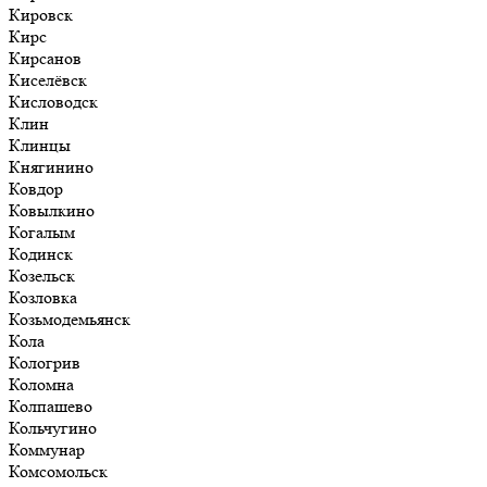
Кировск
Кирс
Кирсанов
Киселёвск
Кисловодск
Клин
Клинцы
Княгинино
Ковдор
Ковылкино
Когалым
Кодинск
Козельск
Козловка
Козьмодемьянск
Кола
Кологрив
Коломна
Колпашево
Кольчугино
Коммунар
Комсомольск