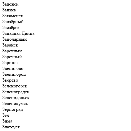
Задонск
Заинск
Закаменск
Заозёрный
Заозёрск
Западная Двина
Заполярный
Зарайск
Заречный
Заречный
Заринск
Звенигово
Звенигород
Зверево
Зеленогорск
Зеленоградск
Зеленодольск
Зеленокумск
Зерноград
Зея
Зима
Златоуст