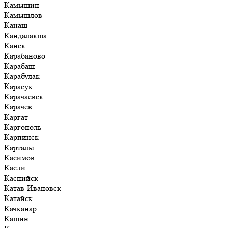
Камышин
Камышлов
Канаш
Кандалакша
Канск
Карабаново
Карабаш
Карабулак
Карасук
Карачаевск
Карачев
Каргат
Каргополь
Карпинск
Карталы
Касимов
Касли
Каспийск
Катав-Ивановск
Катайск
Качканар
Кашин