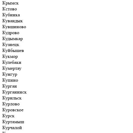
Крымск
Кстово
Кубинка
Кувандык
Кувшиново
Кудрово
Кудымкар
Кузнецк
Куйбышев
Кукмор
Кулебаки
Кумертау
Кунгур
Купино
Курган
Курганинск
Курильск
Курлово
Куровское
Курск
Куртамыш
Курчалой