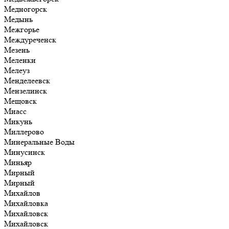
Медногорск
Медынь
Межгорье
Междуреченск
Мезень
Меленки
Мелеуз
Менделеевск
Мензелинск
Мещовск
Миасс
Микунь
Миллерово
Минеральные Воды
Минусинск
Миньяр
Мирный
Мирный
Михайлов
Михайловка
Михайловск
Михайловск