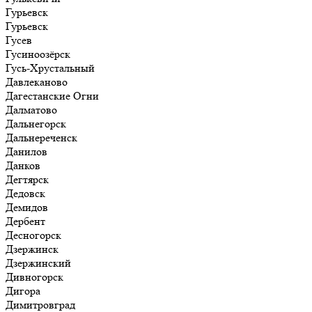
Гурьевск
Гурьевск
Гусев
Гусиноозёрск
Гусь-Хрустальный
Давлеканово
Дагестанские Огни
Далматово
Дальнегорск
Дальнереченск
Данилов
Данков
Дегтярск
Дедовск
Демидов
Дербент
Десногорск
Дзержинск
Дзержинский
Дивногорск
Дигора
Димитровград