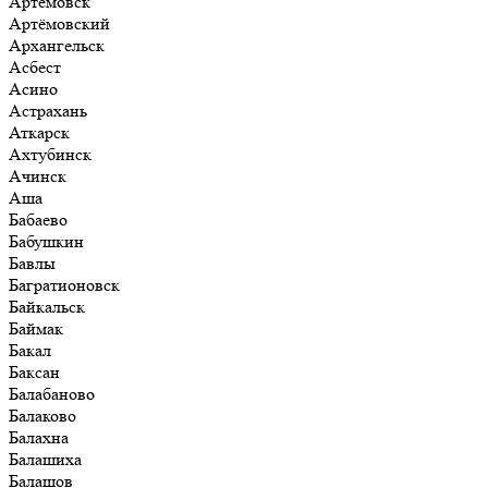
Артёмовск
Артёмовский
Архангельск
Асбест
Асино
Астрахань
Аткарск
Ахтубинск
Ачинск
Аша
Бабаево
Бабушкин
Бавлы
Багратионовск
Байкальск
Баймак
Бакал
Баксан
Балабаново
Балаково
Балахна
Балашиха
Балашов