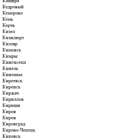
Кашира
Кедровый
Кемерово
Кемь
Керчь
Кизел
Кизилюрт
Кизляр
Кимовск
Кимры
Кингисепп
Кинель
Кинешма
Киреевск
Киренск
Киржач
Кириллов
Кириши
Киров
Киров
Кировград
Кирово-Чепецк
Кировск