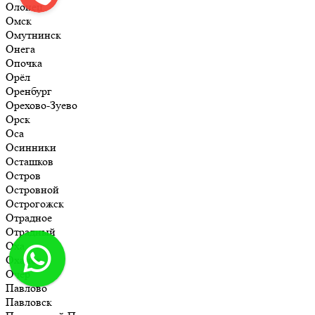
Олонец
Омск
Омутнинск
Онега
Опочка
Орёл
Оренбург
Орехово-Зуево
Орск
Оса
Осинники
Осташков
Остров
Островной
Острогожск
Отрадное
Отрадный
Оха
Оханск
Очёр
Павлово
Павловск