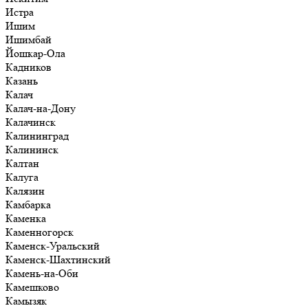
Истра
Ишим
Ишимбай
Йошкар-Ола
Кадников
Казань
Калач
Калач-на-Дону
Калачинск
Калининград
Калининск
Калтан
Калуга
Калязин
Камбарка
Каменка
Каменногорск
Каменск-Уральский
Каменск-Шахтинский
Камень-на-Оби
Камешково
Камызяк