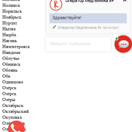
Оператор Медтехника 5+
Нолинск
Норильск
Ноябрьск
Здравствуйте!
Нурлат
Оператор Медтехника 5+
печатает...
Нытва
Нюрба
Нягань
Введите сообщение
Нязепетровск
Няндома
Облучье
Обнинск
Обоянь
Обь
Одинцово
Озёрск
Озёрск
Озёры
Октябрьск
Октябрьский
Окуловка
Олёкминск
Оленегорск