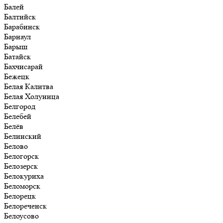
Балей
Балтийск
Барабинск
Барнаул
Барыш
Батайск
Бахчисарай
Бежецк
Белая Калитва
Белая Холуница
Белгород
Белебей
Белёв
Белинский
Белово
Белогорск
Белозерск
Белокуриха
Беломорск
Белорецк
Белореченск
Белоусово