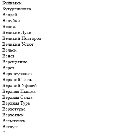
Буйнакск
Бутурлиновка
Валдай
Валуйки
Велиж
Великие Луки
Великий Новгород
Великий Устюг
Вельск
Венёв
Верещагино
Верея
Верхнеуральск
Верхний Тагил
Верхний Уфалей
Верхняя Пышма
Верхняя Салда
Верхняя Тура
Верхотурье
Верхоянск
Весьегонск
Ветлуга