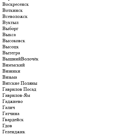
Воскресенск
Воткинск
Всеволожск
Вуктыл
Выборг
Выкса
Высоковск
Высоцк
Вытегра
ВышнийВолочёк
Вяземский
Вязники
Вязьма
Вятские Поляны
Гаврилов Посад
Гаврилов-Ям
Гаджиево
Галич
Гатчина
Гвардейск
Гдов
Геленджик