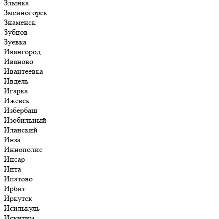
Злынка
Змеиногорск
Знаменск
Зубцов
Зуевка
Ивангород
Иваново
Ивантеевка
Ивдель
Игарка
Ижевск
Избербаш
Изобильный
Иланский
Инза
Иннополис
Инсар
Инта
Ипатово
Ирбит
Иркутск
Исилькуль
Искитим