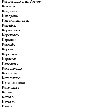
Комсомольск-на-Амуре
Конаково
Кондопога
Кондрово
Константиновск
Копейск
Кораблино
Кореновск
Коркино
Королёв
Короча
Корсаков
Коряжма
Костерёво
Костомукша
Кострома
Котельники
Котельниково
Котельнич
Котлас
Котово
Котовск
Кохма