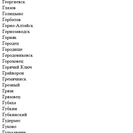
Георгиевск
Глазов
Голицыно
Горбатов
Горно-Алтайск
Горнозаводск
Горняк
Городец
Городище
Городовиковск
Гороховец
Горячий Ключ
Грайворон
Гремячинск
Грозный
Грязи
Грязовец
Губаха
Губкин
Губкинский
Гудермес
Гуково
Гулькевичи