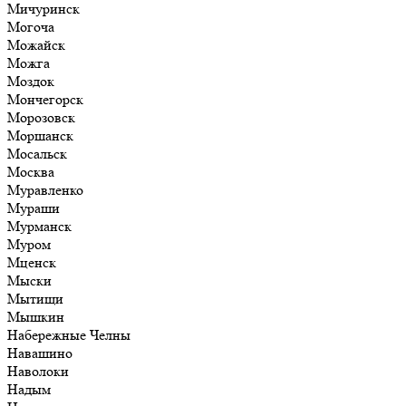
Мичуринск
Могоча
Можайск
Можга
Моздок
Мончегорск
Морозовск
Моршанск
Мосальск
Москва
Муравленко
Мураши
Мурманск
Муром
Мценск
Мыски
Мытищи
Мышкин
Набережные Челны
Навашино
Наволоки
Надым