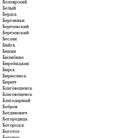
Белоярский
Белый
Бердск
Березники
Берёзовский
Берёзовский
Беслан
Бийск
Бикин
Билибино
Биробиджан
Бирск
Бирюсинск
Бирюч
Благовещенск
Благовещенск
Благодарный
Бобров
Богданович
Богородицк
Богородск
Боготол
Богучар