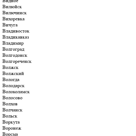
Видное
Вилюйск
Вилючинск
Вихоревка
Вичуга
Владивосток
Владикавказ
Владимир
Волгоград
Волгодонск
Волгореченск
Волжск
Волжский
Вологда
Володарск
Волоколамск
Волосово
Волхов
Волчанск
Вольск
Воркута
Воронеж
Ворсма